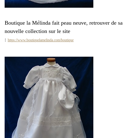
Boutique la Mélinda fait peau neuve, retrouver de sa
nouvelle collection sur le site
:
https://www.boutiquelamelinda.com/boutique