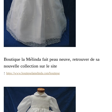
Boutique la Mélinda fait peau neuve, retrouver de sa
nouvelle collection sur le site
:
https://www.boutiquelamelinda.com/boutique