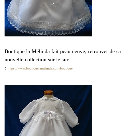
Boutique la Mélinda fait peau neuve, retrouver de sa
nouvelle collection sur le site
:
https://www.boutiquelamelinda.com/boutique