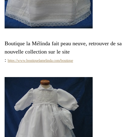
Boutique la Mélinda fait peau neuve, retrouver de sa
nouvelle collection sur le site
:
https://www.boutiquelamelinda.com/boutique